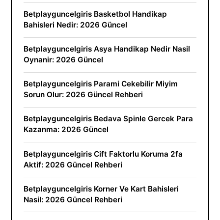
Betplayguncelgiris Basketbol Handikap
Bahisleri Nedir: 2026 Güncel
Betplayguncelgiris Asya Handikap Nedir Nasil
Oynanir: 2026 Güncel
Betplayguncelgiris Parami Cekebilir Miyim
Sorun Olur: 2026 Güncel Rehberi
Betplayguncelgiris Bedava Spinle Gercek Para
Kazanma: 2026 Güncel
Betplayguncelgiris Cift Faktorlu Koruma 2fa
Aktif: 2026 Güncel Rehberi
Betplayguncelgiris Korner Ve Kart Bahisleri
Nasil: 2026 Güncel Rehberi