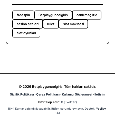
freespin
Betplayguncelgiris
canlı maç izle
casino siteleri
rulet
slot makinesi
slot oyunları
© 2026 Betplayguncelgiris. Tüm hakları saklıdır.
Gizlilik Politikası
·
Çerez Politikası
·
Kullanıcı Sözleşmesi
·
İletişim
Bizi takip edin:
X (Twitter)
18+ | Kumar bağımlılık yapabilir, lütfen sorumlu oynayın. Destek:
Yeşilay
·
182