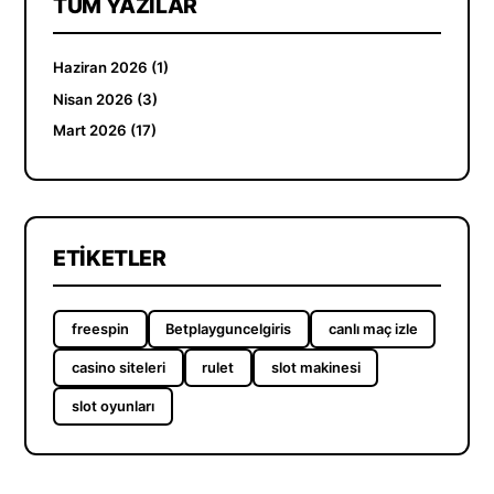
TÜM YAZILAR
Haziran 2026 (1)
Nisan 2026 (3)
Mart 2026 (17)
ETIKETLER
freespin
Betplayguncelgiris
canlı maç izle
casino siteleri
rulet
slot makinesi
slot oyunları