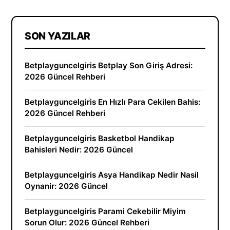
SON YAZILAR
Betplayguncelgiris Betplay Son Giriş Adresi:
2026 Güncel Rehberi
Betplayguncelgiris En Hızlı Para Cekilen Bahis:
2026 Güncel Rehberi
Betplayguncelgiris Basketbol Handikap
Bahisleri Nedir: 2026 Güncel
Betplayguncelgiris Asya Handikap Nedir Nasil
Oynanir: 2026 Güncel
Betplayguncelgiris Parami Cekebilir Miyim
Sorun Olur: 2026 Güncel Rehberi