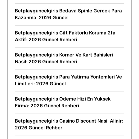
Betplayguncelgiris Bedava Spinle Gercek Para
Kazanma: 2026 Güncel
Betplayguncelgiris Cift Faktorlu Koruma 2fa
Aktif: 2026 Güncel Rehberi
Betplayguncelgiris Korner Ve Kart Bahisleri
Nasil: 2026 Güncel Rehberi
Betplayguncelgiris Para Yatirma Yontemleri Ve
Limitleri: 2026 Güncel
Betplayguncelgiris Odeme Hizi En Yuksek
Firma: 2026 Güncel Rehberi
Betplayguncelgiris Casino Discount Nasil Alinir:
2026 Güncel Rehberi