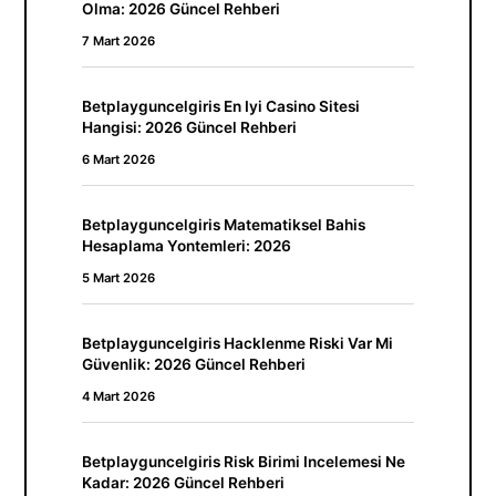
Olma: 2026 Güncel Rehberi
7 Mart 2026
Betplayguncelgiris En Iyi Casino Sitesi
Hangisi: 2026 Güncel Rehberi
6 Mart 2026
Betplayguncelgiris Matematiksel Bahis
Hesaplama Yontemleri: 2026
5 Mart 2026
Betplayguncelgiris Hacklenme Riski Var Mi
Güvenlik: 2026 Güncel Rehberi
4 Mart 2026
Betplayguncelgiris Risk Birimi Incelemesi Ne
Kadar: 2026 Güncel Rehberi