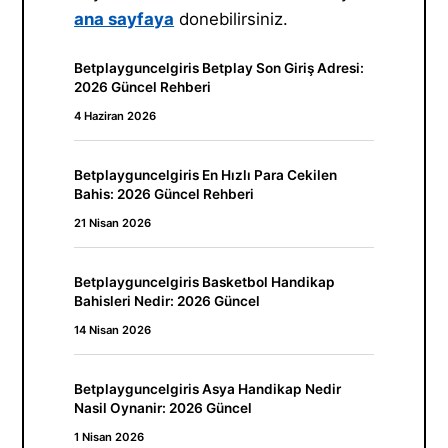
ana sayfaya
donebilirsiniz.
Betplayguncelgiris Betplay Son Giriş Adresi:
2026 Güncel Rehberi
4 Haziran 2026
Betplayguncelgiris En Hızlı Para Cekilen
Bahis: 2026 Güncel Rehberi
21 Nisan 2026
Betplayguncelgiris Basketbol Handikap
Bahisleri Nedir: 2026 Güncel
14 Nisan 2026
Betplayguncelgiris Asya Handikap Nedir
Nasil Oynanir: 2026 Güncel
1 Nisan 2026